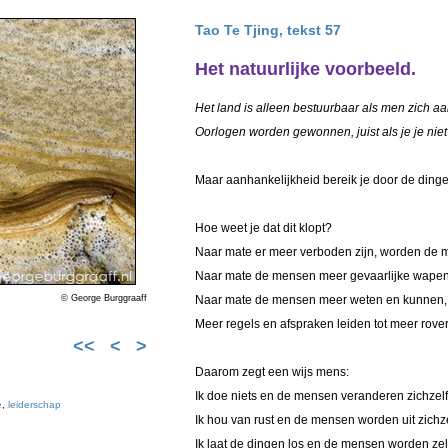
Tao Te Tjing, tekst 57
Het natuurlijke voorbeeld.
Het land is alleen bestuurbaar als men zich aa
Oorlogen worden gewonnen, juist als je je niet
Maar aanhankelijkheid bereik je door de dingen
Hoe weet je dat dit klopt?
Naar mate er meer verboden zijn, worden de 
Naar mate de mensen meer gevaarlijke wapen
Naar mate de mensen meer weten en kunnen, 
© George Burggraaff
Meer regels en afspraken leiden tot meer rove
<<
<
>
Daarom zegt een wijs mens:
Ik doe niets en de mensen veranderen zichzelf
e
,
leiderschap
Ik hou van rust en de mensen worden uit zichzel
Ik laat de dingen los en de mensen worden zelf 