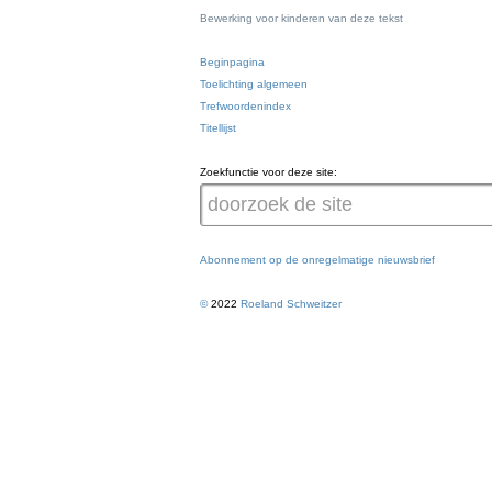
Bewerking voor kinderen van deze tekst
Beginpagina
Toelichting algemeen
Trefwoordenindex
Titellijst
Zoekfunctie voor deze site:
Abonnement op de onregelmatige nieuwsbrief
©
2022
Roeland Schweitzer