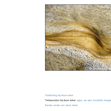
Toelichting bij deze tekst
Trefwoorden bij deze tekst:
wijze
,
wu wei
,
houtblok
,
leegt
Eerste versie van deze tekst